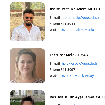
Assist. Prof. Dr. Adem MUTLU
E-mail
adem.mutlu@ege.edu.tr
Phone
311-
5011
Web
ÜNİSİS - Adem Mutlu
Lecturer Melek ERSOY
E-mail
melek.ersoy@ege.du.tr
Phone
311-
5007
Web
ÜNİSİS - Melek Ersoy
Res. Assist. Dr. Ayşe İsmet ÇALI