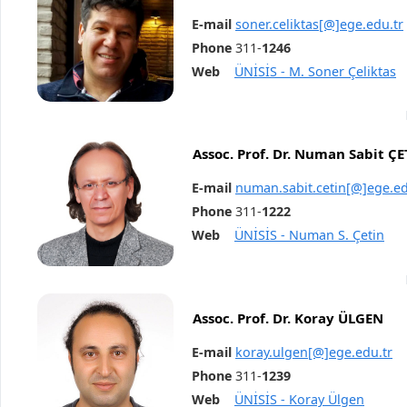
E-mail
soner.celiktas[@]ege.edu.tr
Phone
311-
1246
Web
ÜNİSİS - M. Soner Çeliktas
Assoc. Prof. Dr. Numan Sabit Ç
E-mail
numan.sabit.cetin[@]ege.ed
Phone
311-
1222
Web
ÜNİSİS - Numan S. Çetin
Assoc. Prof. Dr. Koray ÜLGEN
E-mail
koray.ulgen[@]ege.edu.tr
Phone
311-
1239
Web
ÜNİSİS - Koray Ülgen