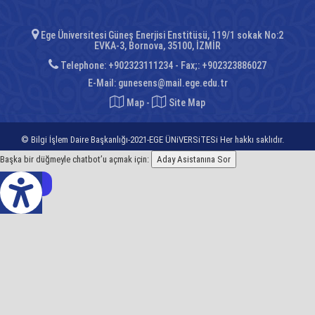
Ege Üniversitesi Güneş Enerjisi Enstitüsü, 119/1 sokak No:2
EVKA-3, Bornova, 35100, İZMİR
Telephone: +902323111234 - Fax;: +902323886027
E-Mail:
gunesens@mail.ege.edu.tr
Map
-
Site Map
© Bilgi İşlem Daire Başkanlığı-2021-EGE ÜNiVERSiTESi Her hakkı saklıdır.
Başka bir düğmeyle chatbot’u açmak için:
Aday Asistanına Sor
z Çeviri