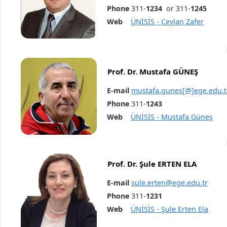
Phone
311-
1234
or 311-
1245
Web
ÜNİSİS - Ceylan Zafer
Prof. Dr. Mustafa GÜNEŞ
E-mail
mustafa.gunes[@]ege.edu.t
Phone
311-
1243
Web
ÜNİSİS - Mustafa Güneş
Prof. Dr. Şule ERTEN ELA
E-mail
sule.erten@ege.edu.tr
Phone
311-
1231
Web
ÜNİSİS - Şule Erten Ela