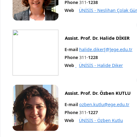
Phone
311-
1238
Web
ÜNİSİS - Neslihan Çolak Gü
Assist. Prof. Dr. Halide DİKER
E-mail
halide.diker[@]ege.edu.tr
Phone
311-
1228
Web
ÜNİSİS - Halide Diker
Assist. Prof. Dr. Özben KUTLU
E-mail
ozben.kutlu@ege.edu.tr
Phone
311-
1227
Web
ÜNİSİS - Özben Kutlu