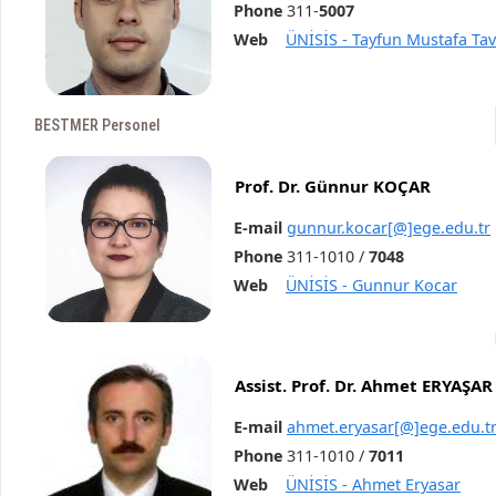
Phone
311-
5007
Web
ÜNİSİS - Tayfun Mustafa T
BESTMER Personel
Prof. Dr. Günnur KOÇAR
E-mail
gunnur.kocar[@]ege.edu.tr
Phone
311-1010 /
7048
Web
ÜNİSİS - Gunnur Kꙩcar
Assist. Prof. Dr. Ahmet ERYAŞAR
E-mail
ahmet.eryasar[@]ege.edu.t
Phone
311-1010 /
7011
Web
ÜNİSİS - Ahmet Eryasar