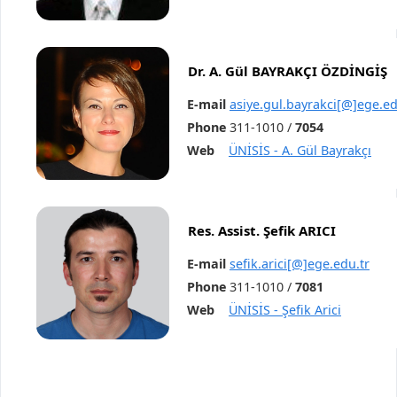
Dr. A. Gül BAYRAKÇI ÖZDİNGİŞ
E-mail
asiye.gul.bayrakci[@]ege.ed
Phone
311-1010 /
7054
Web
ÜNİSİS - A. Gül Bayrakçı
Res. Assist. Şefik ARICI
E-mail
sefik.arici[@]ege.edu.tr
Phone
311-1010 /
7081
Web
ÜNİSİS - Şefik Arici