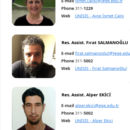
E-mail
ismet.calis[@]ege.edu.tr
Phone
311-
1229
Web
ÜNİSİS - Ayşe İsmet Çalış
Res. Assist. Fırat SALMANOĞLU
E-mail
firat.salmanoglu[@]ege.edu
Phone
311-
5002
Web
ÜNİSİS - Fırat Salmanoğlu/
Res. Assist. Alper EKİCİ
E-mail
alper.ekici@ege.edu.tr
Phone
311-
5002
Web
ÜNİSİS - Alper Ekici