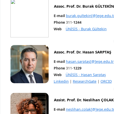
Assoc. Prof. Dr. Burak GÜLTEKİN
E-mail
burak.gultekin[@]ege.edu.t
Phone
311-
1244
Web
ÜNİSİS - Burak Gültekin
Assoc. Prof. Dr. Hasan SARPTAŞ
E-mail
hasan.sarptas[@]ege.edu.tr
Phone
311-
1229
Web
ÜNİSİS - Hasan Sarptaş
Linkedin
|
ResearchGate
|
ORCID
Assist. Prof. Dr. Neslihan ÇOLAK
E-mail
neslihan.colak[@]ege.edu.t