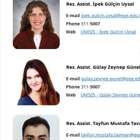
Res. Assist. İpek Gülçin Uysal
E-mail
i
pek.gulcin.uysal@ege.edu.
Phone
311-
5007
Web
ÜNİSİS - İpek Gülçin Uysal
Res. Assist. Gülay Zeynep Güne
E-mail
gulay.zeynep.gunel@ege.ed
Phone
311-
5007
Web
ÜNİSİS - Gülay Zeynep Güne
Res. Assist. Tayfun Mustafa Ta
E-mail
tayfun.mustafa.tavman@ege