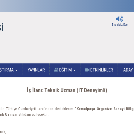
İ
Engelsiz Ege
ŞTIRMA
YAYINLAR
EĞİTİM
ETKİNLİKLER
ADAY 
İş İlanı: Teknik Uzman (IT Deneyimli)
i ile Türkiye Cumhuriyeti tarafından desteklenen
“Kemalpaşa Organize Sanayi Bölges
nik Uzman
istihdam edilecektir.
lmak,