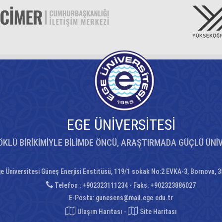
EGE ÜNİVERSİTESİ
ÖKLÜ BİRİKİMİYLE BİLİMDE ÖNCÜ, ARAŞTIRMADA GÜÇLÜ ÜNİ
e Üniversitesi Güneş Enerjisi Enstitüsü, 119/1 sokak No:2 EVKA-3, Bornova, 
Telefon : +902323111234 - Faks: +902323886027
E-Posta:
gunesens@mail.ege.edu.tr
Ulaşım Haritası
-
Site Haritası