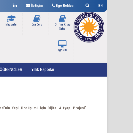
İletişim
Ege Rehber
EN
Mezunlar
Ege Ders
Online Kitap
Satış
Ege SSO
ÖĞRENCİLER
Yıllık Raporlar
i’nin Yeşil Dönüşümü için Dijital Altyapı Projesi”