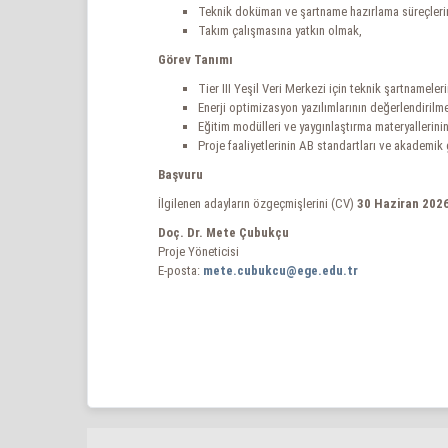
Teknik doküman ve şartname hazırlama süreçlerin
Takım çalışmasına yatkın olmak,
Görev Tanımı
Tier III Yeşil Veri Merkezi için teknik şartnamele
Enerji optimizasyon yazılımlarının değerlendirilm
Eğitim modülleri ve yaygınlaştırma materyallerin
Proje faaliyetlerinin AB standartları ve akademik 
Başvuru
İlgilenen adayların özgeçmişlerini (CV)
30 Haziran 202
Doç. Dr. Mete Çubukçu
Proje Yöneticisi
E-posta:
mete.cubukcu@ege.edu.tr